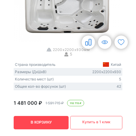
1
/
3
2200x2200x930мм
5
Страна производитель
Китай
Размеры (ДxШxВ)
2200х2200х930
Количество мест (шт)
5
Общее кол-во форсунок (шт)
42
1 481 000 ₽
1 591 715 ₽
110 715 ₽
Купить в 1 клик
В КОРЗИНУ