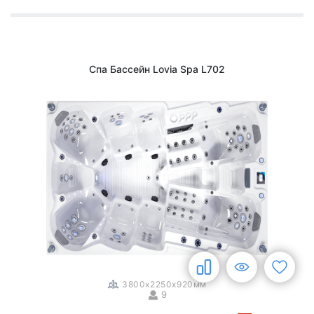
Спа Бассейн Lovia Spa L702
1
/
3
3800x2250x920мм
9