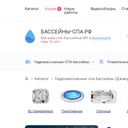
Каталог
Акции
Наши
Видеообзоры
Ста
работы
БАССЕЙНЫ-СПА.РФ
Магазин спа-бассейнов №1 в
Махачкале
Нам 15 лет!
Гидромассажные СПА бассейны
Плавательн
Каталог
Гидромассажные спа бассейны (Джаку
Встраиваемые
Переливные
Уличные
Встраиваемые
Инфракрасные
Турецкий хамам
Переливные
сауны