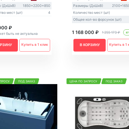
 (ДxШxВ)
1850x2200x850
Размеры (ДxШxВ)
2100*165
тво мест (шт)
4
Количество мест (шт)
Общее кол-во форсунок (шт)
000 ₽
1 168 000 ₽
1 255 173 ₽
87
ет быть не актуальна
Купить в 1 клик
Купить в 1 
ОРЗИНУ
В КОРЗИНУ
АПРОСУ
ПОД ЗАКАЗ
ЦЕНА ПО ЗАПРОСУ
ПОД ЗАКАЗ