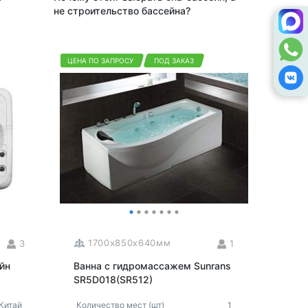
не строительство бассейна?
ЦЕНА ПО ЗАПРОСУ
ПОД ЗАКАЗ
1700x850x640мм
3
1
йн
Ванна с гидромассажем Sunrans
SR5D018(SR512)
Китай
Количество мест (шт)
1