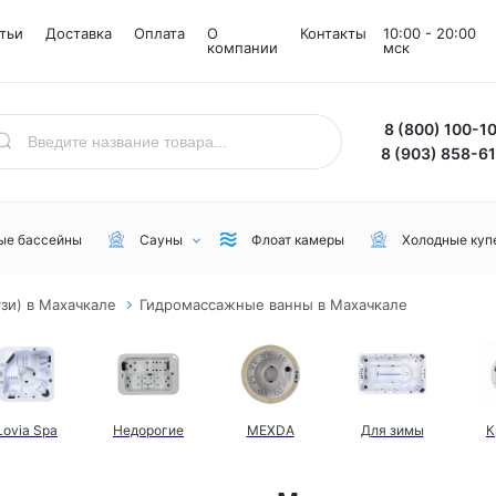
тьи
Доставка
Оплата
О
Контакты
10:00 - 20:00
компании
мск
8 (800) 100-1
8 (903) 858-6
ые бассейны
Сауны
Флоат камеры
Холодные куп
зи) в Махачкале
Гидромассажные ванны в Махачкале
Назначение
Комнаты
Бренд
Уличные
Снежные комнаты
NordicSpa
Для дачи
Соляные комнаты
Lovia Spa
Lovia Spa
Недорогие
MEXDA
Для зимы
К
Для бани или сауны
Joy Spa
Для коммерческого пользования
MEXDA
Для зимы
Jacuzzi