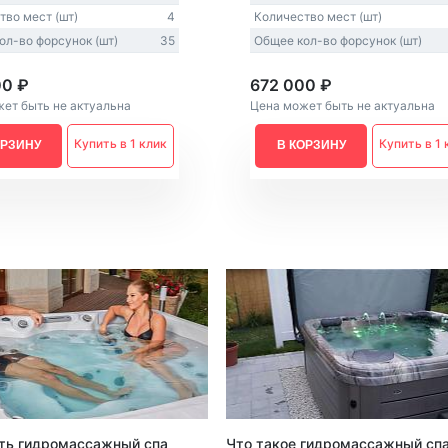
тво мест (шт)
4
Количество мест (шт)
ол-во форсунок (шт)
35
Общее кол-во форсунок (шт)
00 ₽
672 000 ₽
ет быть не актуальна
Цена может быть не актуальна
Купить в 1 клик
Купить в 1 
ОРЗИНУ
В КОРЗИНУ
ть гидромассажный спа
Что такое гидромассажный сп