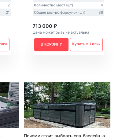
2
Количество мест (шт)
4
21
Общее кол-во форсунок (шт)
39
713 000 ₽
Цена может быть не актуальна
клик
Купить в 1 клик
В КОРЗИНУ
а-
Почему стоит выбрать спа-бассейн, а