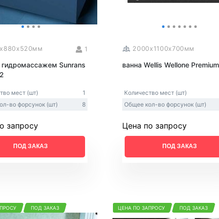
0x880x520мм
2000x1100x700мм
1
с гидромассажем Sunrans
ванна Wellis Wellone Premiu
2
тво мест (шт)
1
Количество мест (шт)
ол-во форсунок (шт)
8
Общее кол-во форсунок (шт)
о запросу
Цена по запросу
ПОД ЗАКАЗ
ПОД ЗАКАЗ
АПРОСУ
ПОД ЗАКАЗ
ЦЕНА ПО ЗАПРОСУ
ПОД ЗАКАЗ