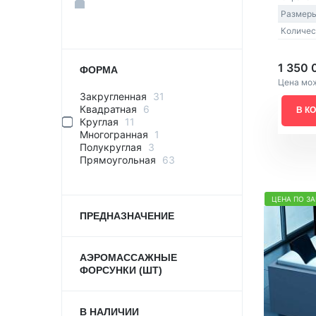
Размеры
Количес
1 350 
ФОРМА
Цена мож
Закругленная
31
Квадратная
6
В К
Круглая
11
Многогранная
1
Полукруглая
3
Прямоугольная
63
ЦЕНА ПО З
ПРЕДНАЗНАЧЕНИЕ
АЭРОМАССАЖНЫЕ
ФОРСУНКИ (ШТ)
В НАЛИЧИИ