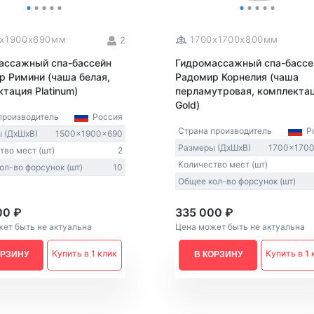
Из Европы
AquaVita
Endless Pool
0x1900x690мм
1700x1700x800мм
2
Bigeer
ассажный спа-бассейн
Гидромассажный спа-бассе
р Римини (чаша белая,
Радомир Корнелия (чаша
тация Platinum)
перламутровая, комплекта
Gold)
производитель
Россия
Страна производитель
Ро
 (ДxШxВ)
1500x1900x690
Размеры (ДxШxВ)
1700x170
тво мест (шт)
2
Количество мест (шт)
ол-во форсунок (шт)
10
Общее кол-во форсунок (шт)
00 ₽
335 000 ₽
ет быть не актуальна
Цена может быть не актуальна
Купить в 1 клик
Купить в 1 
ОРЗИНУ
В КОРЗИНУ