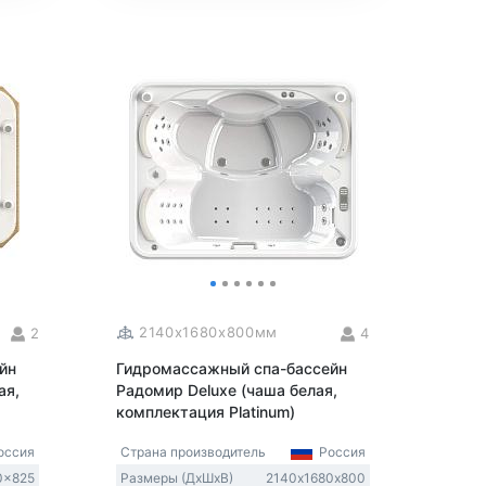
2140x1680x800мм
2
4
йн
Гидромассажный спа-бассейн
ая,
Радомир Deluxe (чаша белая,
комплектация Platinum)
ссия
Страна производитель
Россия
0x825
Размеры (ДxШxВ)
2140х1680х800