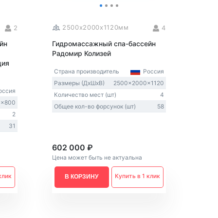
2500x2000x1120мм
2
4
йн
Гидромассажный спа-бассейн
Радомир Колизей
ция
Страна производитель
Россия
Размеры (ДxШxВ)
2500x2000x1120
ссия
Количество мест (шт)
4
0x800
Общее кол-во форсунок (шт)
58
2
31
602 000 ₽
Цена может быть не актуальна
клик
Купить в 1 клик
В КОРЗИНУ