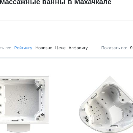
массажные ванны в Махачкале
Для семьи
Arctic Spa
Для вечеринок
Sunrans
Профессиональные
Viking Spa
Спортивные
Allseas Spa
Бассейны для глэмпингов
Fiinn
Vita Spa
ть по:
Рейтингу
Новизне
Цене
Алфавиту
Показать по:
9
Страна производитель
American Whirlpool
Из Австралии
Treesse
Из Италии
Coast Spas
США
Bellagio
Из Германии
Villeroy & Boch
Из Китая
Wellis
Из Канады
Jazzi Pool
Из Венгрии
JNJ Spas
Из Чехии
Sundance Spas
Из Испании
Yokozuna