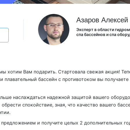
Из Европы
AquaVita
Endless Pool
Bigeer
Азаров Алексей
Эксперт в области гидро
спа бассейнов и спа обор
мы хотим Вам подарить. Стартовала свежая акция! Теп
ли плавательный бассейн с противотоком вы получаете
ольше наслаждаться надежной защитой вашего оборудо
обрести спокойствие, зная, что качество вашего басс
тии.
 предложением и получите целых 2 дополнительных го