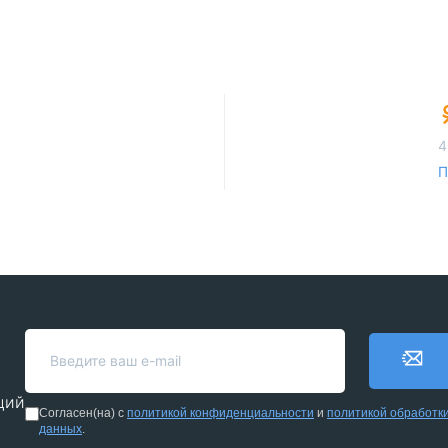
4
П
кций
Согласен(на) с
политикой конфиденциальности
и
политикой обработк
данных
.