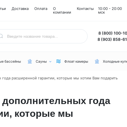
тьи
Доставка
Оплата
О
Контакты
10:00 - 20:00
компании
мск
8 (800) 100-1
8 (903) 858-6
ые бассейны
Сауны
Флоат камеры
Холодные куп
ых года расширенной гарантии, которые мы хотим Вам подарить
Назначение
Комнаты
Бренд
Уличные
Снежные комнаты
NordicSpa
 2 дополнительных года
Для дачи
Соляные комнаты
Lovia Spa
ии, которые мы
Для бани или сауны
Joy Spa
Для коммерческого пользования
MEXDA
Для зимы
Jacuzzi