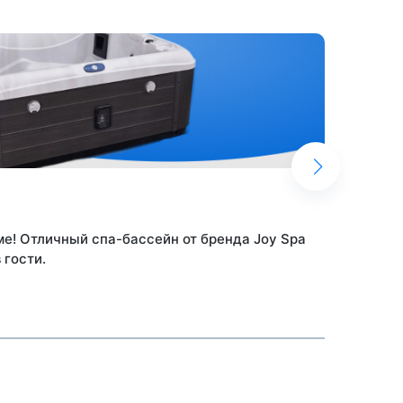
29.
е! Отличный спа-бассейн от бренда Joy Spa
Спа-б
 гости.
качес