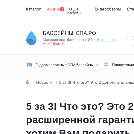
Каталог
Акции
Наши
Видеообзоры
Ста
работы
БАССЕЙНЫ-СПА.РФ
Магазин спа-бассейнов №1 в
Махачкале
Нам 15 лет!
Гидромассажные СПА бассейны
Плавательн
Новости
5 за 3! Что это? Это 2 дополнительн
5 за 3! Что это? Это
расширенной гарант
Встраиваемые
Инфракрасные
Турецкий хамам
Переливные
сауны
хотим Вам подарить