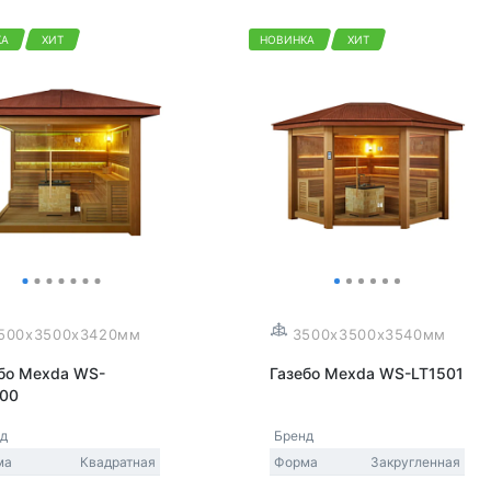
КА
ХИТ
НОВИНКА
ХИТ
500x3500x3420мм
3500x3500x3540мм
бо Mexda WS-
Газебо Mexda WS-LT1501
500
нд
Бренд
ма
Квадратная
Форма
Закругленная