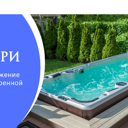
Для семьи
Arctic Spa
Для вечеринок
Sunrans
Профессиональные
Viking Spa
Спортивные
Allseas Spa
Бассейны для глэмпингов
Fiinn
Vita Spa
Страна производитель
American Whirlpool
Из Австралии
Treesse
Из Италии
Coast Spas
США
Bellagio
Из Германии
Villeroy & Boch
Из Китая
Wellis
Из Канады
Jazzi Pool
Из Венгрии
JNJ Spas
Из Чехии
Sundance Spas
Из Испании
Yokozuna