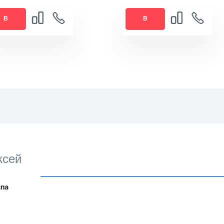
В
В
РЗИНУ
КОРЗИНУ
ксей
спа