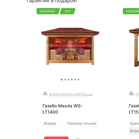
гарантии в подарок!
НОВИНКА
ХИТ
НОВИН
4500x3500x3500мм
3
Газебо Mexda WS-
Газе
LT1400
LT1
Форма
Прямоугольная
Бре
Фор