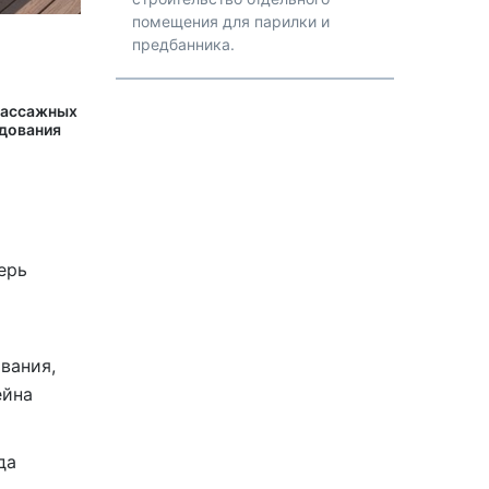
помещения для парилки и
предбанника.
массажных
удования
ерь
вания,
ейна
да